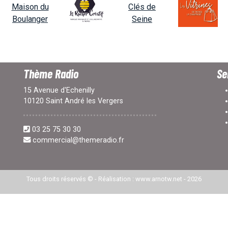
Thème Radio
Se
15 Avenue d'Echenilly
10120 Saint André les Vergers
03 25 75 30 30
commercial@themeradio.fr
Tous droits réservés © -
Réalisation : www.arnotw.net
- 2026