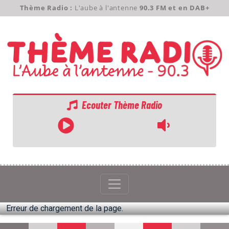
Thème Radio :
L'aube à l'antenne
90.3 FM et en DAB+
Ecouter Thème Radio
ACCUEIL
GRILLE
PODCASTS
Erreur de chargement de la page.