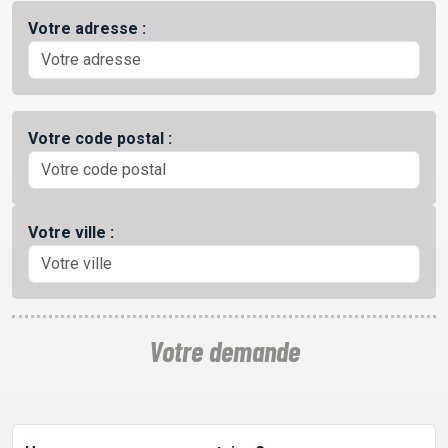
Votre adresse :
PODCASTS
EMISSIONS
Votre code postal :
PROJETS
Votre ville :
LOCATION STUDIO
L'ASSO
Votre demande
PUBLICITÉ