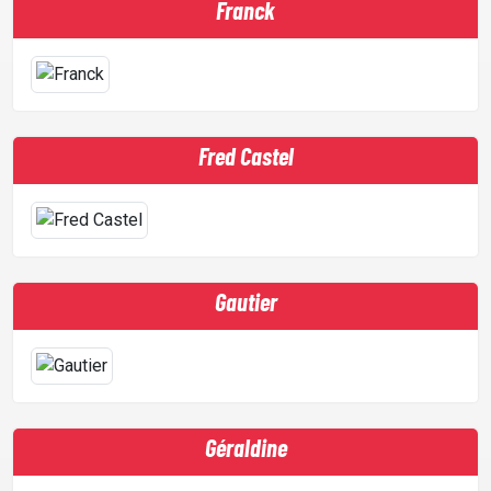
Franck
LOCATION STUDIO
L'ASSO
Fred Castel
PUBLICITÉ
Gautier
CONTACT
Géraldine