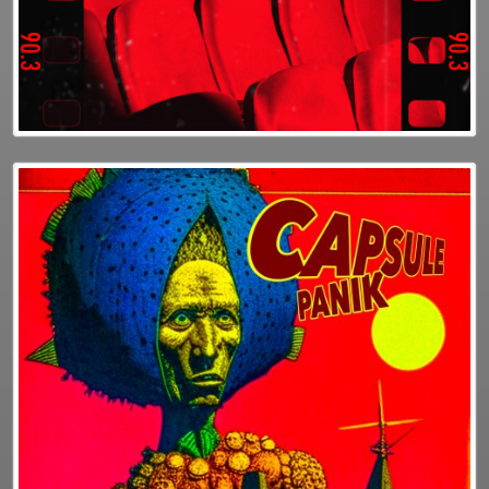
GRILLE
PODCASTS
EMISSIONS
PROJETS
LOCATION STUDIO
L'ASSO
Plus d'info
Podcasts