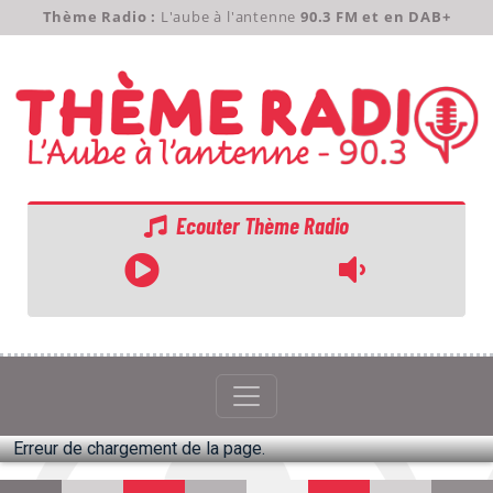
Thème Radio :
L'aube à l'antenne
90.3 FM et en DAB+
Ecouter Thème Radio
ACCUEIL
GRILLE
PODCASTS
Erreur de chargement de la page.