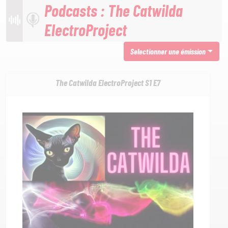
Podcasts : The Catwilda
ElectroProject
Selectionner une émission
The Catwilda ElectroProject S1 E7