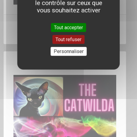
le contrôle sur ceux que
PROJETS
vous souhaitez activer
Durée:
Publié le
Tout accepter
LOCATION STUDIO
00:56:47
01/02/2025
Tout refuser
L'ASSO
Personnaliser
The Catwilda ElectroProject S1 E3
PUBLICITÉ
CONTACT