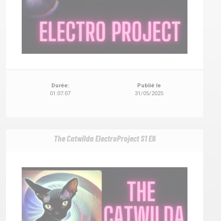
Durée:
Publié le
01:07:07
31/05/2025
The Catwilda ElectroProject S1 E6