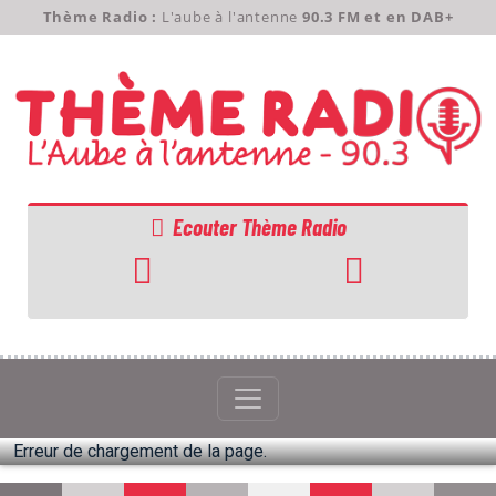
Thème Radio :
L'aube à l'antenne
90.3 FM et en DAB+
Ecouter Thème Radio
ACCUEIL
GRILLE
PODCASTS
Erreur de chargement de la page.