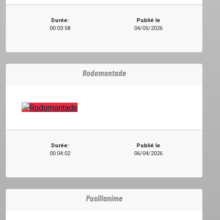
Durée:
Publié le
00:03:58
04/05/2026
EMISSIONS
PROJETS
Rodomontade
LOCATION STUDIO
L'ASSO
Durée:
Publié le
00:04:02
06/04/2026
PUBLICITÉ
Pusillanime
CONTACT