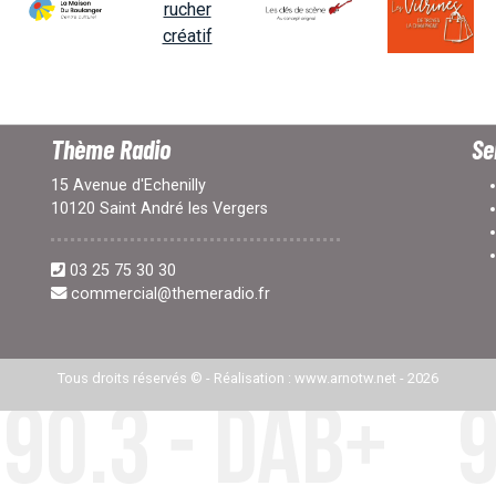
Thème Radio
Se
15 Avenue d'Echenilly
10120 Saint André les Vergers
03 25 75 30 30
commercial@themeradio.fr
Tous droits réservés © -
Réalisation : www.arnotw.net
- 2026