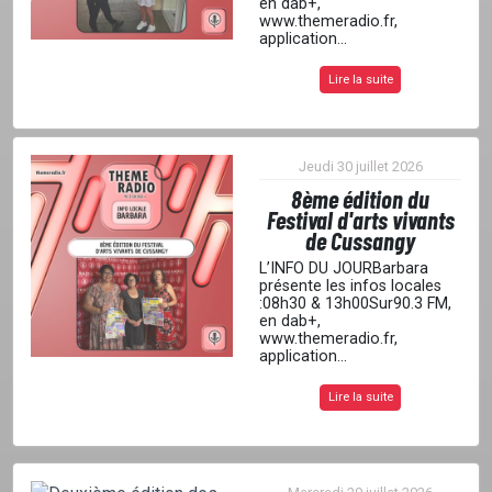
en dab+,
www.themeradio.fr,
application...
Lire la suite
Jeudi 30 juillet 2026
8ème édition du
Festival d'arts vivants
de Cussangy
L’INFO DU JOURBarbara
présente les infos locales
:08h30 & 13h00Sur90.3 FM,
en dab+,
www.themeradio.fr,
application...
Lire la suite