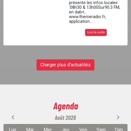
présente les infos locales
:08h30 & 13h00Sur90.3 FM,
en dab+,
www.themeradio.fr,
application...
Lire la suite
Charger plus d'actualités
Agenda
Août 2026
Lun
Mar
Mer
Jeu
Ven
Sam
Dim