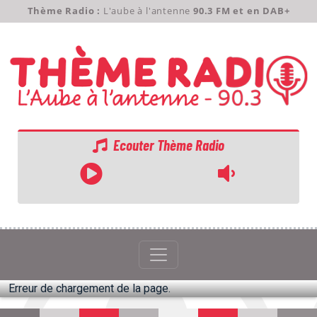
Thème Radio :
L'aube à l'antenne
90.3 FM et en DAB+
Ecouter Thème Radio
ACCUEIL
GRILLE
PODCASTS
Erreur de chargement de la page.